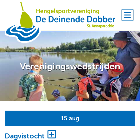
Verenigingswedstrijden
15 aug
Dagvistocht