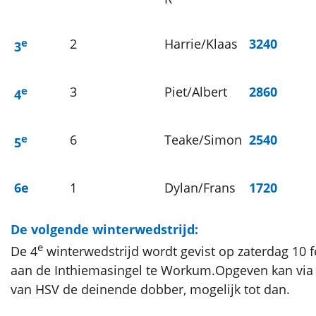
e
2
Harrie/Klaas
3240
3
e
3
Piet/Albert
2860
4
e
6
Teake/Simon
2540
5
6e
1
Dylan/Frans
1720
De volgende winterwedstrijd:
e
De 4
winterwedstrijd wordt gevist op zaterdag 10 f
aan de Inthiemasingel te Workum.Opgeven kan via 
van HSV de deinende dobber, mogelijk tot dan.