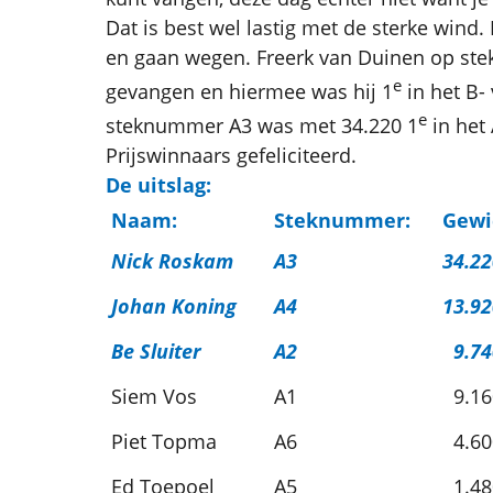
Dat is best wel lastig met de sterke wind
en gaan wegen. Freerk van Duinen op st
e
gevangen en hiermee was hij 1
in het B-
e
steknummer A3 was met 34.220 1
in het
Prijswinnaars gefeliciteerd.
De uitslag:
Naam:
Steknummer:
Gewi
Nick Roskam
A3
34.22
Johan Koning
A4
13.92
Be Sluiter
A2
9.74
Siem Vos
A1
9.16
Piet Topma
A6
4.60
Ed Toepoel
A5
1.48