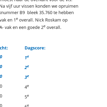
. Na vijf uur vissen konden we opruimen
eknummer B9 bleek 35.760 te hebben
e
 vak en 1
overall. Nick Roskam op
e
 A- vak en een goede 2
overall.
cht:
Dagscore:
0
e
1
0
e
2
0
e
3
0
e
4
0
e
5
0
e
6