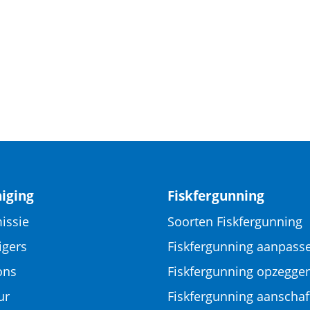
iging
Fiskfergunning
issie
Soorten Fiskfergunning
igers
Fiskfergunning aanpass
ons
Fiskfergunning opzegge
ur
Fiskfergunning aanschaf