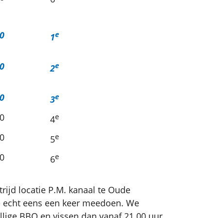
0
e
1
0
e
2
0
e
3
0
e
4
0
e
5
0
e
6
rijd locatie P.M. kanaal te Oude
e echt eens een keer meedoen. We
llige BBQ en vissen dan vanaf 21.00 uur