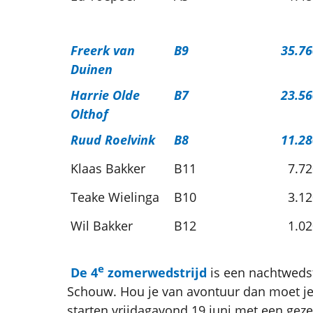
Freerk van
B9
35.76
Duinen
Harrie Olde
B7
23.56
Olthof
Ruud Roelvink
B8
11.28
Klaas Bakker
B11
7.72
Teake Wielinga
B10
3.12
Wil Bakker
B12
1.02
e
De 4
zomerwedstrijd
is een nachtwedst
Schouw. Hou je van avontuur dan moet j
starten vrijdagavond 19 juni met een geze