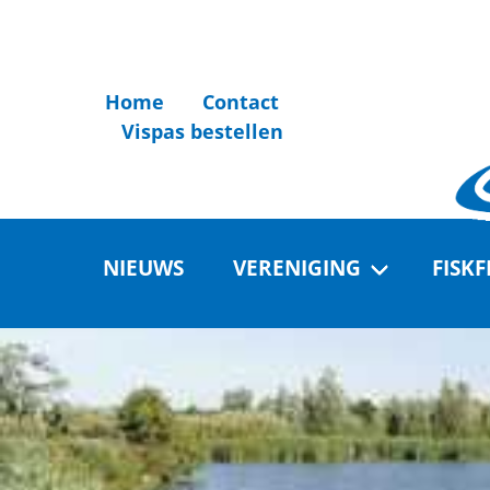
Home
Contact
Vispas bestellen
NIEUWS
VERENIGING
FISK