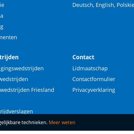
ie
Deutsch, English, Polski
da
ng
menten
rijden
Contact
igingswedstrijden
Lidmaatschap
wedstrijden
Contactformulier
wedstrijden Friesland
Privacyverklaring
rijdverslagen
rijdreglement
elijkbare technieken.
Meer weten
tities