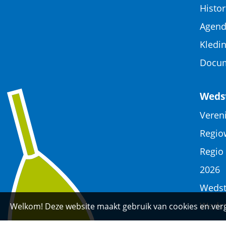
Histor
Agen
Kledi
Docu
Wedst
Veren
Regio
Regio 
2026
Wedst
Wedst
Welkom! Deze website maakt gebruik van cookies en verg
compe